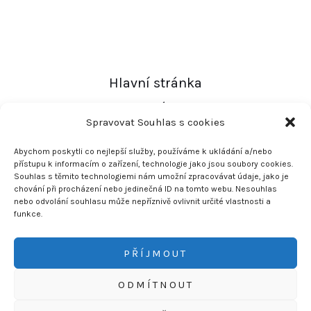
Hlavní stránka
O nás
Spravovat Souhlas s cookies
E-shop
Abychom poskytli co nejlepší služby, používáme k ukládání a/nebo
Partneři
přístupu k informacím o zařízení, technologie jako jsou soubory cookies.
Souhlas s těmito technologiemi nám umožní zpracovávat údaje, jako je
Kontakt
chování při procházení nebo jedinečná ID na tomto webu. Nesouhlas
nebo odvolání souhlasu může nepříznivě ovlivnit určité vlastnosti a
Obchodní podmínky
funkce.
info@nvproducts.cz
PŘÍJMOUT
Copyright © 2024
nvproducts.cz
ODMÍTNOUT
Powered by
Webdesignhub