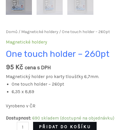
Domů
/
Magnetické holdery
/ One touch holder – 260pt
Magnetické holdery
One touch holder – 260pt
95
Kč
cena s DPH
Magnetický holder pro karty tloušťky 6,7mm.
One touch holder – 260pt
6,35 x 8,89
Vyrobeno v ČR
Dostupnost:
690 skladem (dostupné na objednávku)
PŘIDAT DO KOŠÍKU