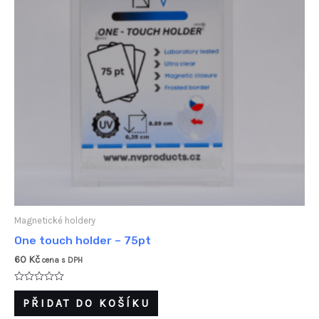
Magnetické holdery
One touch holder – 75pt
60
Kč
cena s DPH
Hodnocení
0
PŘIDAT DO KOŠÍKU
z
5