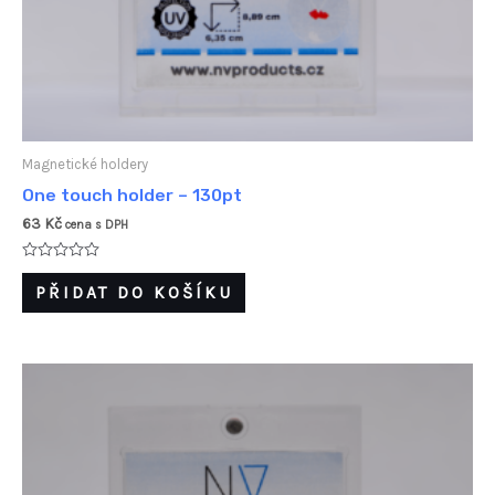
Magnetické holdery
One touch holder – 130pt
63
Kč
cena s DPH
Hodnocení
0
PŘIDAT DO KOŠÍKU
z
5