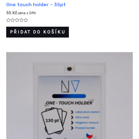
One touch holder – 35pt
55
Kč
cena s DPH
Hodnocení
0
PŘIDAT DO KOŠÍKU
z
5